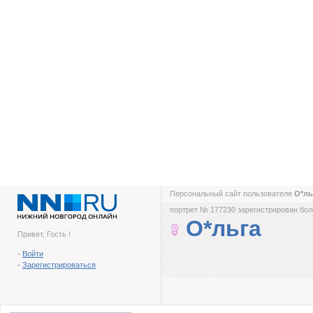
Персональный сайт пользователя
О*л
портрет № 177230 зарегистрирован боле
О*льга
Привет, Гость !
-
Войти
-
Зарегистрироваться