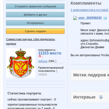
Комплименты
Отправить приватное сообщение
1 комплиментов в гостевой 
Добавить в друзья
user_266096630
Игнорировать
Привет
Меня зовут Джоната
Сделать подарок
связался с вами, по
Совместная покупка: сбор предоплаты,
адрес (brhmaisho@gm
раздачи
это.Спасибо.
Джонатан Демме
популярность:
11103 место
Вы не авторизованы! Чтоб
-5 ↓
рейтинг
2394
?
Привилегированный
пользователь
5
Метки лидеров
уровня
Статистика портрета:
Интервью
сейчас просматривают портрет - 0
зарегистрированные пользователи
посетившие портрет за 7 дней - 0